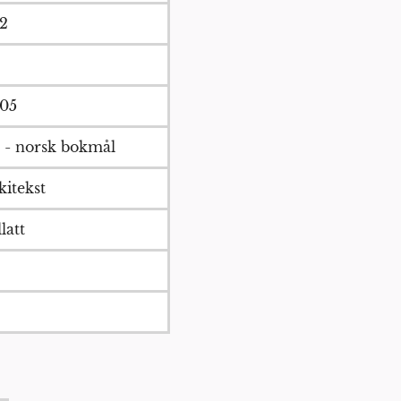
2
05
 - norsk bokmål
kitekst
latt