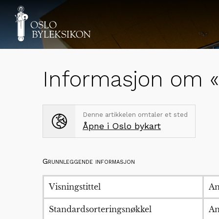
Informasjon om «
Denne artikkelen omtaler et sted
Åpne i Oslo bykart
Grunnleggende informasjon
Visningstittel
An
Standardsorteringsnøkkel
An