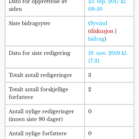
Dato for opprettelse av
25. sep. 2017 kl.
siden
09:50
Siste bidragsyter
Øyvind
(
diskusjon
|
bidrag
)
Dato for siste redigering
19. nov. 2019 kl.
17:31
Totalt antall redigeringer
3
Totalt antall forskjellige
2
forfattere
Antall nylige redigeringer
0
(innen siste 90 dager)
Antall nylige forfattere
0