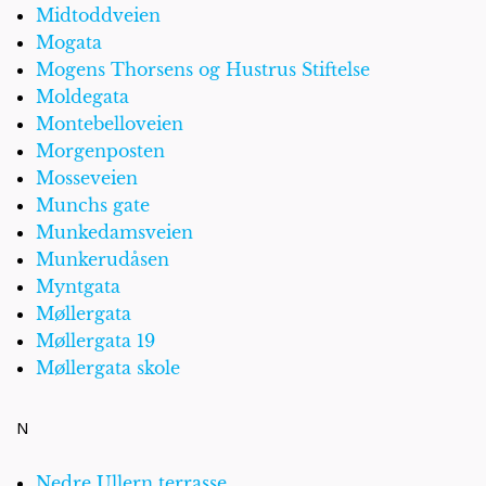
Midtoddveien
Mogata
Mogens Thorsens og Hustrus Stiftelse
Moldegata
Montebelloveien
Morgenposten
Mosseveien
Munchs gate
Munkedamsveien
Munkerudåsen
Myntgata
Møllergata
Møllergata 19
Møllergata skole
N
Nedre Ullern terrasse