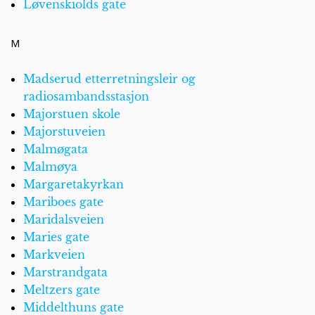
Løvenskiolds gate
M
Madserud etterretningsleir og
radiosambandsstasjon
Majorstuen skole
Majorstuveien
Malmøgata
Malmøya
Margaretakyrkan
Mariboes gate
Maridalsveien
Maries gate
Markveien
Marstrandgata
Meltzers gate
Middelthuns gate