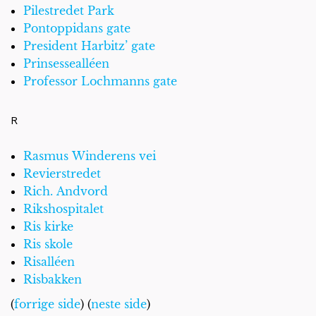
Pilestredet Park
Pontoppidans gate
President Harbitz’ gate
Prinsessealléen
Professor Lochmanns gate
R
Rasmus Winderens vei
Revierstredet
Rich. Andvord
Rikshospitalet
Ris kirke
Ris skole
Risalléen
Risbakken
(
forrige side
) (
neste side
)