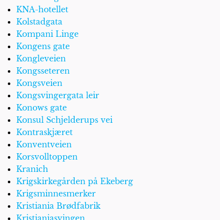
KNA-hotellet
Kolstadgata
Kompani Linge
Kongens gate
Kongleveien
Kongsseteren
Kongsveien
Kongsvingergata leir
Konows gate
Konsul Schjelderups vei
Kontraskjæret
Konventveien
Korsvolltoppen
Kranich
Krigskirkegården på Ekeberg
Krigsminnesmerker
Kristiania Brødfabrik
Kristianiasvingen