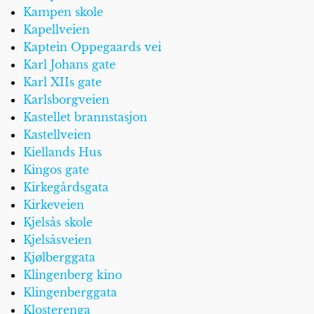
Kampen skole
Kapellveien
Kaptein Oppegaards vei
Karl Johans gate
Karl XIIs gate
Karlsborgveien
Kastellet brannstasjon
Kastellveien
Kiellands Hus
Kingos gate
Kirkegårdsgata
Kirkeveien
Kjelsås skole
Kjelsåsveien
Kjølberggata
Klingenberg kino
Klingenberggata
Klosterenga