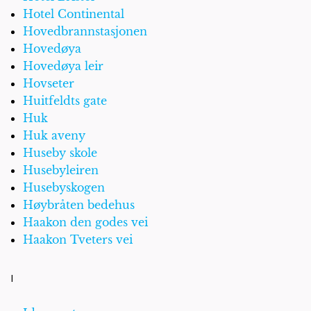
Hotel Continental
Hovedbrannstasjonen
Hovedøya
Hovedøya leir
Hovseter
Huitfeldts gate
Huk
Huk aveny
Huseby skole
Husebyleiren
Husebyskogen
Høybråten bedehus
Haakon den godes vei
Haakon Tveters vei
I