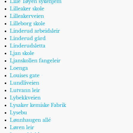
Lille Tøyen sykehjem
Lilleaker skole
Lilleakerveien
Lilleborg skole
Linderud arbeidsleir
Linderud gård
Linderudsletta
Ljan skole
Ljanskollen fangeleir
Loenga
Louises gate
Lundliveien
Lutvann leir
Lybekkveien
Lysaker kemiske Fabrik
Lysebu
Lønnhaugen allé
Løren leir