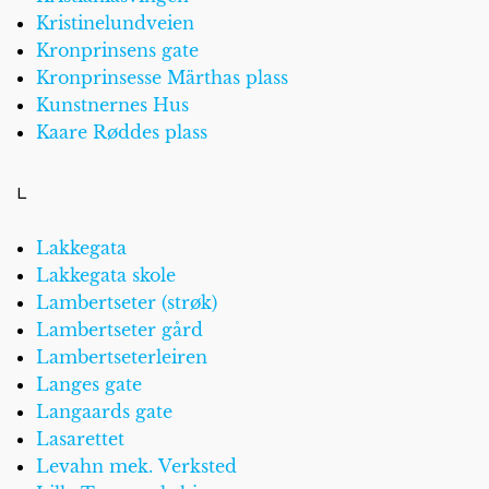
Kristinelundveien
Kronprinsens gate
Kronprinsesse Märthas plass
Kunstnernes Hus
Kaare Røddes plass
L
Lakkegata
Lakkegata skole
Lambertseter (strøk)
Lambertseter gård
Lambertseterleiren
Langes gate
Langaards gate
Lasarettet
Levahn mek. Verksted