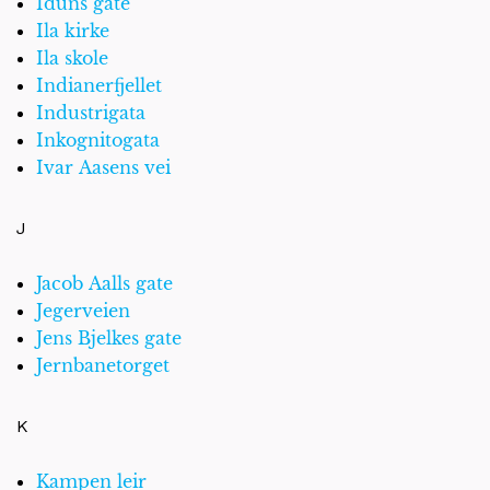
Iduns gate
Ila kirke
Ila skole
Indianerfjellet
Industrigata
Inkognitogata
Ivar Aasens vei
J
Jacob Aalls gate
Jegerveien
Jens Bjelkes gate
Jernbanetorget
K
Kampen leir