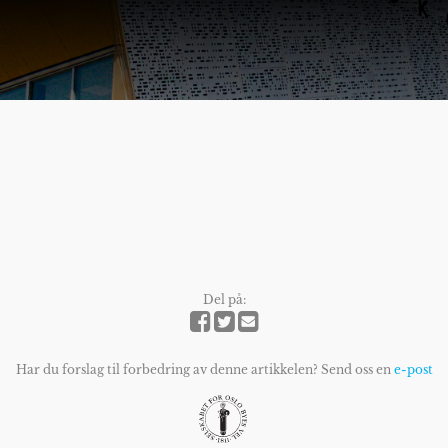
Del på:
Har du forslag til forbedring av denne artikkelen? Send oss en
e-post