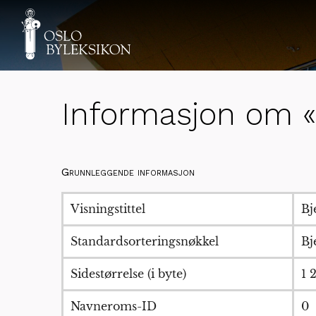
Informasjon om «B
Grunnleggende informasjon
Visningstittel
Bj
Standardsorteringsnøkkel
Bj
Sidestørrelse (i byte)
1 
Navneroms-ID
0