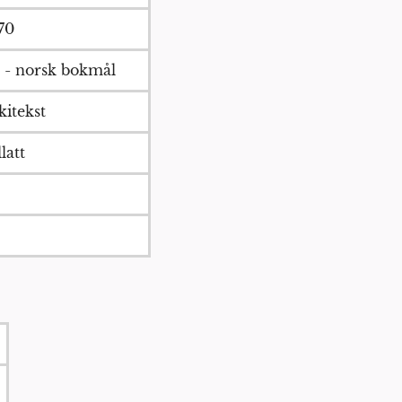
70
 - norsk bokmål
kitekst
latt