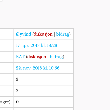
Øyvind
(
diskusjon
|
bidrag
)
17. apr. 2018 kl. 18:28
KAT
(
diskusjon
|
bidrag
)
22. nov. 2018 kl. 10:56
3
2
dager)
0