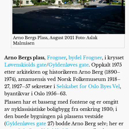
Arno Bergs Plass, August 2021 Foto: Aslak
Malmåsen
Arno Bergs plass
,
Frogner
,
bydel Frogner
, i krysset
Løvenskiolds gate
/
Gyldenløves gate
. Oppkalt 1975
etter arkitekten og historikeren Arno Berg (1890–
1974), amanuensis ved Norsk Folkemuseum 1918–
27, 1927–57 sekretær i
Selskabet for Oslo Byes Vel
,
byantikvar i Oslo 1956–63.
Plassen har et basseng med fontene og er omgitt
av nyklassisistiske boligbygg fra omkring 1930; i
den buede bygningen på plassens vestside
(
Gyldenløves gate
27) bodde Arno Berg selv; her er