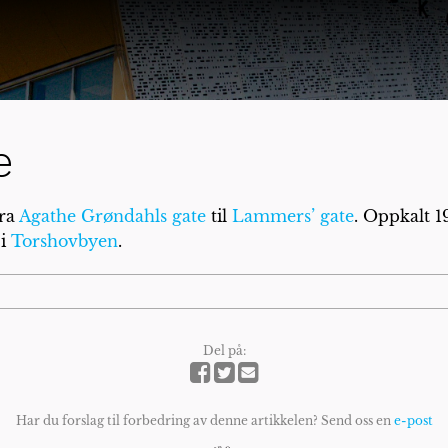
e
fra
Agathe Grøndahls gate
til
Lammers’ gate
. Oppkalt 19
 i
Torshovbyen
.
Del på:
Har du forslag til forbedring av denne artikkelen? Send oss en
e-post