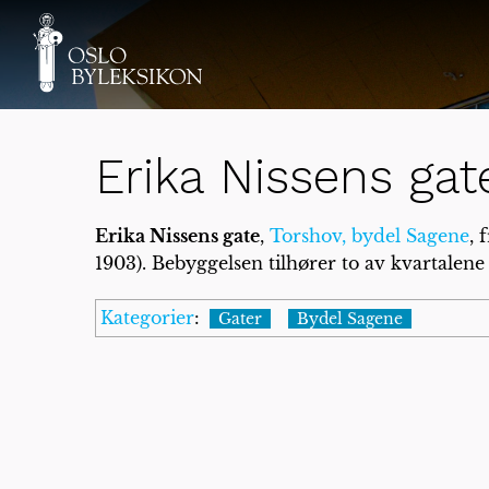
Erika Nissens gat
Erika Nissens gate
,
Torshov,
bydel Sagene
, 
1903). Bebyggelsen tilhører to av kvartalene
Kategorier
:
Gater
Bydel Sagene