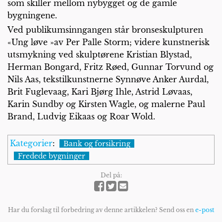
som skiller mellom nybygget og de gamle
bygningene.
Ved publikumsinngangen står bronseskulpturen
«Ung løve »av Per Palle Storm; videre kunstnerisk
utsmykning ved skulptørene Kristian Blystad,
Herman Bongard, Fritz Røed, Gunnar Torvund og
Nils Aas, tekstilkunstnerne Synnøve Anker Aurdal,
Brit Fuglevaag, Kari Bjørg Ihle, Astrid Løvaas,
Karin Sundby og Kirsten Wagle, og malerne Paul
Brand, Ludvig Eikaas og Roar Wold.
Kategorier
:
Bank og forsikring
Fredede bygninger
Del på:
Har du forslag til forbedring av denne artikkelen? Send oss en
e-post