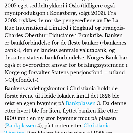
2007 eget seddeltrykkeri i Oslo (tidligere også
myntproduksjon i Kongsberg, solgt 2003). Fra
2008 trykkes de norske pengesedlene av De La
Rue International Limited i England og François-
Charles Oberthur Fiduciaire i Frankrike. Banken
er bankforbindelse for de fleste banker («bankenes
bank»); den er landets sentrale valutabank, og
dessuten statens bankforbindelse. Norges Bank har
også et overordnet ansvar for betalingssystemene i
Norge og forvalter Statens pensjonsfond – utland
(«Oljefondet»).
Bankens avdelingskontor i Christiania holdt de
første årene til i leide lokaler, inntil det 1828 ble
reist en egen bygning på
Bankplassen
3. Da denne
etter hvert ble for liten, flyttet banken like etter
1900 inn i en ny, stor bygning midt på plassen
(
Bankplassen
4), på tomten etter
Christiania
Theater
. Den ble brukt av banken til 1986 og