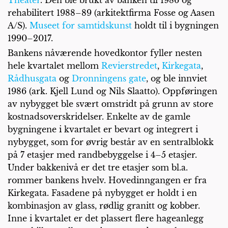
rehabilitert 1988–89 (arkitektfirma Fosse og Aasen
A/S).
Museet for samtidskunst
holdt til i bygningen
1990–2017.
Bankens nåværende hovedkontor fyller nesten
hele kvartalet mellom
Revierstredet
,
Kirkegata
,
Rådhusgata
og
Dronningens gate
, og ble innviet
1986 (ark. Kjell Lund og Nils Slaatto). Oppføringen
av nybygget ble svært omstridt på grunn av store
kostnadsoverskridelser. Enkelte av de gamle
bygningene i kvartalet er bevart og integrert i
nybygget, som for øvrig består av en sentralblokk
på 7 etasjer med randbebyggelse i 4–5 etasjer.
Under bakkenivå er det tre etasjer som bl.a.
rommer bankens hvelv. Hovedinngangen er fra
Kirkegata. Fasadene på nybygget er holdt i en
kombinasjon av glass, rødlig granitt og kobber.
Inne i kvartalet er det plassert flere hageanlegg