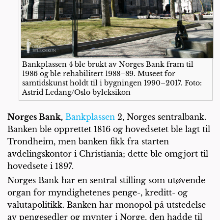
Bankplassen 4 ble brukt av Norges Bank fram til
1986 og ble rehabilitert 1988–89. Museet for
samtidskunst holdt til i bygningen 1990–2017. Foto:
Astrid Ledang/Oslo byleksikon
Norges Bank,
Bankplassen
2, Norges sentralbank.
Banken ble opprettet 1816 og hovedsetet ble lagt til
Trondheim, men banken fikk fra starten
avdelingskontor i Christiania; dette ble omgjort til
hovedsete i 1897.
Norges Bank har en sentral stilling som utøvende
organ for myndighetenes penge-, kreditt- og
valutapolitikk. Banken har monopol på utstedelse
av pengesedler og mynter i Norge, den hadde til