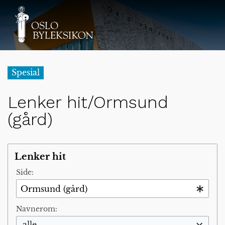
Spesial
Lenker hit/Ormsund
(gård)
Lenker hit
Side:
Navnerom:
alle