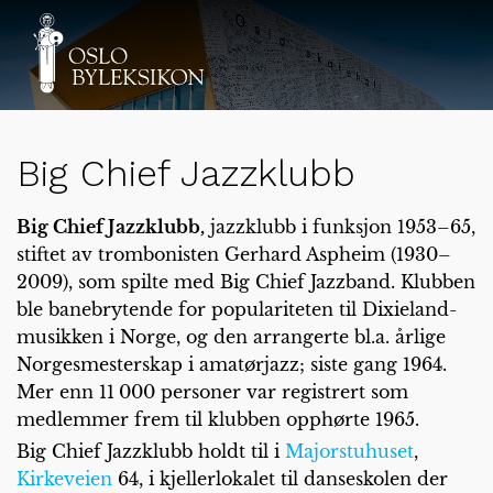
Big Chief Jazzklubb
Big Chief Jazzklubb,
jazzklubb i funksjon 1953–65,
stiftet av trombonisten Gerhard Aspheim (1930–
2009), som spilte med Big Chief Jazzband. Klubben
ble banebrytende for populariteten til Dixieland-
musikken i Norge, og den arrangerte bl.a. årlige
Norgesmesterskap i amatørjazz; siste gang 1964.
Mer enn 11 000 personer var registrert som
medlemmer frem til klubben opphørte 1965.
Big Chief Jazzklubb holdt til i
Majorstuhuset
,
Kirkeveien
64, i kjellerlokalet til danseskolen der