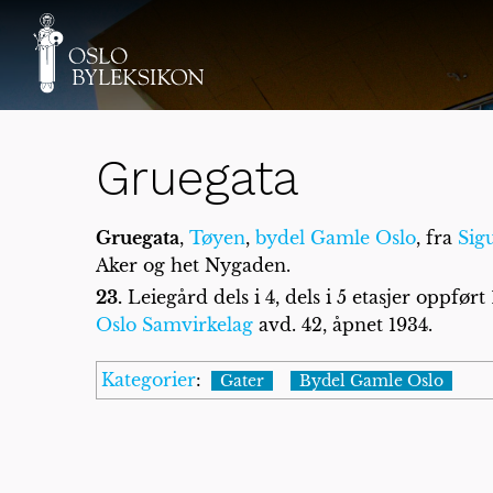
Gruegata
Gruegata
,
Tøyen
,
bydel Gamle Oslo
, fra
Sig
Aker og het Nygaden.
23.
Leiegård dels i 4, dels i 5 etasjer oppfør
Oslo Samvirkelag
avd. 42, åpnet 1934.
Kategorier
:
Gater
Bydel Gamle Oslo