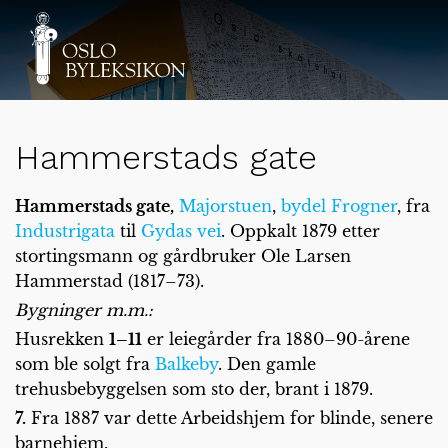
Hammerstads gate
Hammerstads gate,
Majorstuen
,
bydel Frogner
, fra
Industrigata
til
Gydas vei
. Oppkalt 1879 etter
stortingsmann og gårdbruker Ole Larsen
Hammerstad (1817–73).
Bygninger m.m.:
Husrekken
1–11
er leiegårder fra 1880–90-årene
som ble solgt fra
Balkeby
. Den gamle
trehusbebyggelsen som sto der, brant i 1879.
7.
Fra 1887 var dette Arbeidshjem for blinde, senere
barnehjem.