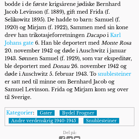
bodde i de første krigsårene jødiske Bernhard
Jacob Levinson (f. 1889), gift med Frida (f.
Selikowitz 1895). De hadde to barn: Samuel (f.
1920) og Mirjam (f. 1922), Sammen med sin kone
drev han trikotasjeforretningen
Dacapo
i
Karl
Johans gate
6. Han ble deportert med
Monte Rosa
20. november 1942 og døde i Auschwitz i januar
1943. Sønnen Samuel (f. 1929), som var ekspeditør,
ble deportert med
Donau
26. november 1942 og
døde i Auschwitz 5. februar 1943. To
snublesteiner
er satt ned til minne om Bernhard Jacob og
Samuel Levinson. Frida og Mirjam kom seg over
til Sverige.
Kategorier
:
Gater
Bydel Frogner
Andre verdenskrig 1940-1945
Snublesteiner
Del på: