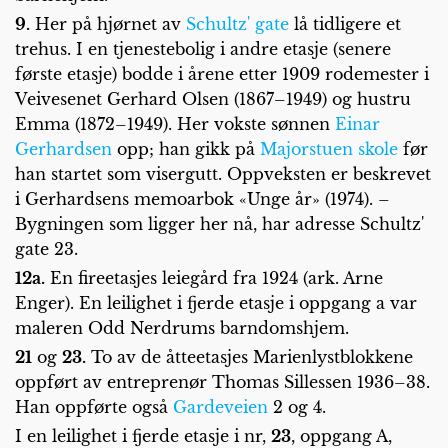
9.
Her på hjørnet av
Schultz' gate
lå tidligere et
trehus. I en tjenestebolig i andre etasje (senere
første etasje) bodde i årene etter 1909 rodemester i
Veivesenet Gerhard Olsen (1867–1949) og hustru
Emma (1872–1949). Her vokste sønnen
Einar
Gerhardsen
opp; han gikk på
Majorstuen skole
før
han startet som visergutt. Oppveksten er beskrevet
i Gerhardsens memoarbok «Unge år» (1974). –
Bygningen som ligger her nå, har adresse Schultz'
gate 23.
12a.
En fireetasjes leiegård fra 1924 (ark. Arne
Enger). En leilighet i fjerde etasje i oppgang a var
maleren Odd Nerdrums barndomshjem.
21
og
23.
To av de åtteetasjes Marienlystblokkene
oppført av entreprenør Thomas Sillessen 1936–38.
Han oppførte også
Gardeveien
2 og 4.
I en leilighet i fjerde etasje i nr,
23
, oppgang A,