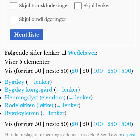
Skjul transkluderinger
Skjul lenker
Skjul omdirigeringer
Hent liste
Følgende sider lenker til
Wedels vei
:
Viser 5 elementer.
Vis (
forrige 50
|
neste 50
) (
20
|
50
|
100
|
250
|
500
)
Bygdøy
(
← lenker
)
Bygdøy kongsgård
(
← lenker
)
Henningslyst (eiendom)
(
← lenker
)
Rodeløkken (løkke)
(
← lenker
)
Bygdøyleiren
(
← lenker
)
Vis (
forrige 50
|
neste 50
) (
20
|
50
|
100
|
250
|
500
)
Har du forslag til forbedring av denne artikkelen? Send oss en
e-post