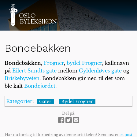
Bondebakken
Bondebakken
,
Frogner
,
bydel Frogner
, kallenavn
på
Eilert Sundts gate
mellom
Gyldenløves gate
og
Briskebyveien
. Bondebakken går ned til det som
ble kalt
Bondejordet
.
Kategorier
:
Gater
Bydel Frogner
Del på:
Har du forslag til forbedring av denne artikkelen? Send oss en
e-post