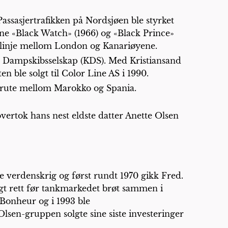
Passasjertrafikken på Nordsjøen ble styrket
ene «Black Watch» (1966) og «Black Prince»
en linje mellom London og Kanariøyene.
d Dampskibsselskap (KDS). Med Kristiansand
 ble solgt til Color Line AS i 1990.
gerute mellom Marokko og Spania.
vertok hans nest eldste datter Anette Olsen
re verdenskrig og først rundt 1970 gikk Fred.
lgt rett før tankmarkedet brøt sammen i
 Bonheur og i 1993 ble
lsen-gruppen solgte sine siste investeringer