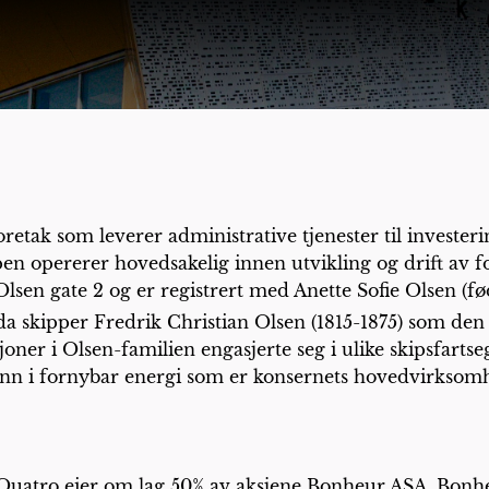
retak som leverer administrative tjenester til investe
pen opererer hovedsakelig innen utvikling og drift av 
Olsen gate 2 og er registrert med Anette Sofie Olsen (f
 da skipper Fredrik Christian Olsen (1815-1875) som den 
er i Olsen-familien engasjerte seg i ulike skipsfartsegme
inn i fornybar energi som er konsernets hovedvirksomh
 Quatro eier om lag 50% av aksjene Bonheur ASA. Bonhe