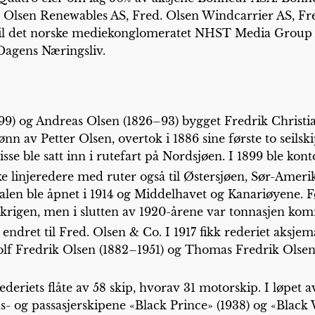
d. Olsen Renewables AS, Fred. Olsen Windcarrier AS, Fr
til det norske mediekonglomeratet NHST Media Group AS
Dagens Næringsliv.
) og Andreas Olsen (1826–93) bygget Fredrik Christia
n av Petter Olsen, overtok i 1886 sine første to seilski
isse ble satt inn i rutefart på Nordsjøen. I 1899 ble kontor
e linjeredere med ruter også til Østersjøen, Sør-Amerik
n ble åpnet i 1914 og Middelhavet og Kanariøyene. Fø
r krigen, men i slutten av 1920-årene var tonnasjen kom
 endret til Fred. Olsen & Co. I 1917 fikk rederiet aksjem
olf Fredrik Olsen (1882–1951) og Thomas Fredrik Olsen
eriets flåte av 58 skip, hvorav 31 motorskip. I løpet a
s- og passasjerskipene «Black Prince» (1938) og «Black