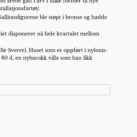
årene gått i arv i ulike former til nye
allasjonsfartøy.
llionsfigurene ble støpt i bronse og hadde
riet disponerer nå hele kvartalet mellom
 Ole Sverre). Huset som er oppført i nylouis-
80 d
,
en nybarokk villa som han fikk