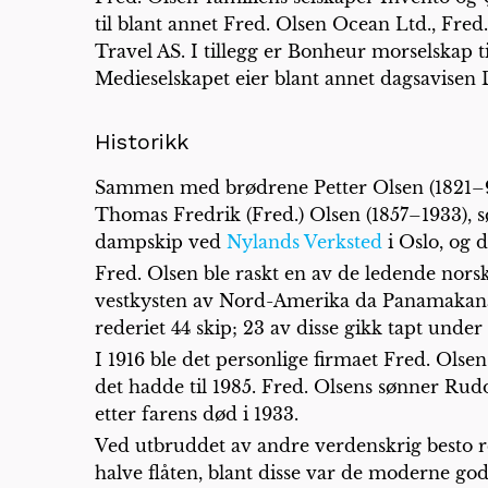
til blant annet Fred. Olsen Ocean Ltd., Fre
Travel AS. I tillegg er Bonheur morselskap 
Medieselskapet eier blant annet dagsavisen 
Historikk
Sammen med brødrene Petter Olsen (1821–99
Thomas Fredrik (Fred.) Olsen (1857–1933), søn
dampskip ved
Nylands Verksted
i Oslo, og d
Fred. Olsen ble raskt en av de ledende norsk
vestkysten av Nord-Amerika da Panamakanale
rederiet 44 skip; 23 av disse gikk tapt unde
I 1916 ble det personlige firmaet Fred. Olsen
det hadde til 1985. Fred. Olsens sønner Rud
etter farens død i 1933.
Ved utbruddet av andre verdenskrig besto red
halve flåten, blant disse var de moderne god