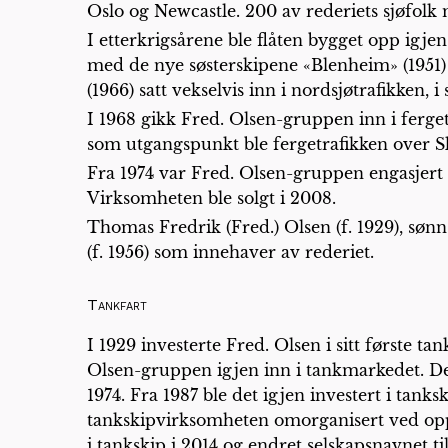
Oslo og Newcastle. 200 av rederiets sjøfolk 
I etterkrigsårene ble flåten bygget opp igjen
med de nye søsterskipene «Blenheim» (1951) 
(1966) satt vekselvis inn i nordsjøtrafikke
I 1968 gikk Fred. Olsen-gruppen inn i ferg
som utgangspunkt ble fergetrafikken over Ska
Fra 1974 var Fred. Olsen-gruppen engasjert
Virksomheten ble solgt i 2008.
Thomas Fredrik (Fred.) Olsen (f. 1929), sønn
(f. 1956) som innehaver av rederiet.
Tankfart
I 1929 investerte Fred. Olsen i sitt første t
Olsen-gruppen igjen inn i tankmarkedet. Det
1974. Fra 1987 ble det igjen investert i ta
tankskipvirksomheten omorganisert ved oppre
i tankskip i 2014 og endret selskapsnavnet t