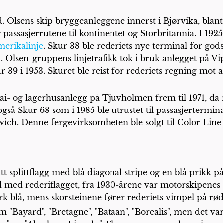
d. Olsens skip bryggeanleggene innerst i Bjørvika, bla
passasjerrutene til kontinentet og Storbritannia. I 1925
erikalinje
. Skur 38 ble rederiets nye terminal for gods
. Olsen-gruppens linjetrafikk tok i bruk anlegget på V
 39 i 1953. Skuret ble reist for rederiets regning mot a
ai- og lagerhusanlegg på Tjuvholmen frem til 1971, da re
gså Skur 68 som i 1985 ble utrustet til passasjertermin
wich. Denne fergevirksomheten ble solgt til Color Line
t splittflagg med blå diagonal stripe og en blå prikk på
 med rederiflagget, fra 1930-årene var motorskipenes s
rk blå, mens skorsteinene fører rederiets vimpel på rø
om "Bayard", "Bretagne", "Bataan", "Borealis", men det v