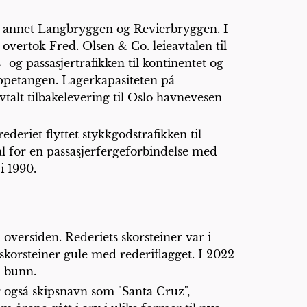
nt annet Langbryggen og Revierbryggen. I
 overtok Fred. Olsen & Co. leieavtalen til
- og passasjertrafikken til kontinentet og
ippetangen. Lagerkapasiteten på
vtalt tilbakelevering til Oslo havnevesen
deriet flyttet stykkgodstrafikken til
al for en passasjerfergeforbindelse med
 i 1990.
 oversiden. Rederiets skorsteiner var i
korsteiner gule med rederiflagget. I 2022
d bunn.
ar også skipsnavn som "Santa Cruz",