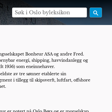
ringsselskapet Bonheur ASA og andre Fred.
fornybar energi, shipping, havvindanlegg og
ødt 1956) som eneinnehaver.
eldste av tre sønner etablerte sin
nt i tillegg til skipsverft, luftfart, offshore
et.
ur er notert på Oslo Børs og er morselskap