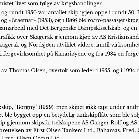
mistet livet som følge av krigshandlinger.
 og rundt 1950 var antallet skip igjen oppe i rundt 50. 
og «Braemar» (1953), og i 1966 ble ro/ro-passasjerskip
n, i samarbeid med Det Bergenske Dampskisselskab, og 
etrafikk over Skagerak gjennom kjøp av AS Kristiansan
gerak og Nordsjøen utviklet videre, inntil virksomheten
 i fergevirksomhet på Kanariøyene og fra 1984 en fer
 av Thomas Olsen, overtok som leder i 1955, og i 1994 o
ankskip, "Borgny" (1929), men skipet gikk tapt under and
 ble bygget opp en betydelig tankskipflåte som ble so
nkskip gjennom skipsfartselskapene AS Ganger Rolf og AS
ttelsen av First Olsen Tankers Ltd., Bahamas. Fred. O
il Fred. Olsen Ocean Ltd.