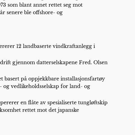
73 som blant annet rettet seg mot
år senere ble offshore- og
ererer 12 landbaserte vindkraftanlegg i
 drift gjennom datterselskapene Fred. Olsen
 basert på oppjekkbare installasjonsfartøy
s- og vedlikeholdsselskap for land- og
rerer en flåte av spesialiserte tungløftskip
rksomhet rettet mot det japanske