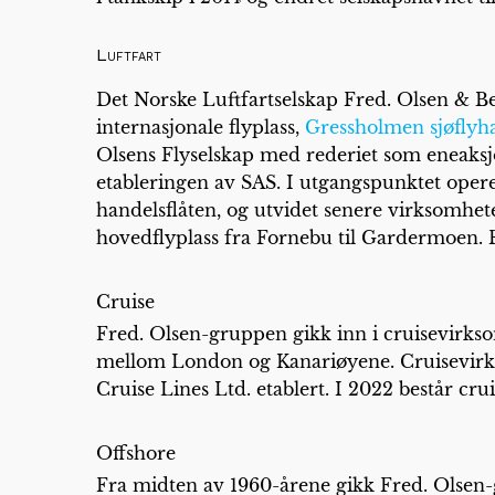
Luftfart
Det Norske Luftfartselskap Fred. Olsen & Ber
internasjonale flyplass,
Gressholmen sjøflyh
Olsens Flyselskap med rederiet som eneaks
etableringen av SAS. I utgangspunktet oper
handelsflåten, og utvidet senere virksomhete
hovedflyplass fra Fornebu til Gardermoen. 
Cruise
Fred. Olsen-gruppen gikk inn i cruisevirkso
mellom London og Kanariøyene. Cruisevirkso
Cruise Lines Ltd. etablert. I 2022 består crui
Offshore
Fra midten av 1960-årene gikk Fred. Olsen-g