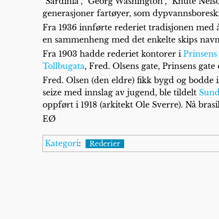
"Sardinia", "Georg Washington", "Knute Nels
generasjoner fartøyer, som dypvannsboreskip
Fra 1936 innførte rederiet tradisjonen med 
en sammenheng med det enkelte skips navn e
Fra 1903 hadde rederiet kontorer i
Prinsens
Tollbugata
, Fred. Olsens gate, Prinsens gate
Fred. Olsen (den eldre) fikk bygd og bodde 
seize med innslag av jugend, ble tildelt
Sund
oppført i 1918 (arkitekt Ole Sverre). Nå bras
EØ
Kategori
:
Rederier