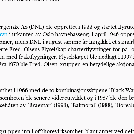
genske AS (DNL) ble opprettet i 1933 og startet flyrute
avn
i utkanten av Oslo havnebasseng. I april 1946 oppre
jonær, mens DNL i august samme år inngikk i et samar
erte Fred. Olsens Flyselskap charterflyvninger for på
n med fraktflygninger. Flyselskapet ble nedlagt i 1997 
Fra 1970 ble Fred. Olsen-gruppen en betydelige aksjon
mhet i 1966 med de to kombinasjonsskipene "Black Watch
mheten ble senere videreutviklet og i 1987 ble den br
seflåten av "Braemar" (1993), "Balmoral" (1988), "Borealis
ruppen inn i offshorevirksomhet, blant annet ved delt