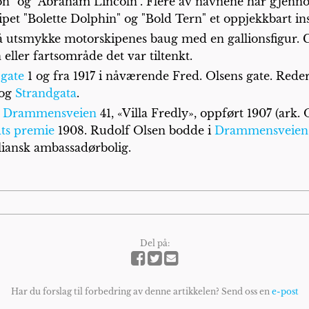
on" og "Abraham Lincoln". Flere av navnene har gjennom 
et "Bolette Dolphin" og "Bold Tern" et oppjekkbart inst
å utsmykke motorskipenes baug med en gallionsfigur. Ga
ller fartsområde det var tiltenkt.
 gate
1 og fra 1917 i nåværende Fred. Olsens gate. Rede
 og
Strandgata
.
i
Drammensveien
41, «Villa Fredly», oppført 1907 (ark.
ts premie
1908. Rudolf Olsen bodde i
Drammensveien
iliansk ambassadørbolig.
Del på:
Har du forslag til forbedring av denne artikkelen? Send oss en
e-post