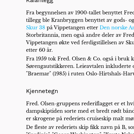
Kaianlegg
Fra begynnelsen av 1900-tallet benyttet Fre
tillegg ble Kranbryggen benyttet av gods- og 
Skur 38
på Vippetangen etter
Den norske Am
Storbritannia, men også andre deler av Fred
Vippetangen økte ved ferdigstillelsen av Skur
etter 60 år.
Fra 1959 tok Fred. Olsen & Co. også i bruk k
Sørengautstikkeren. Leieavtalen inkluderte o
"Braemar" (1985) i ruten Oslo-Hirtshals-Har
Kjennetegn
Fred. Olsen-gruppens rederiflagget er et hvit
dampskiptiden sorte med et bredt rødt bånd
er skrogene på rederiets cruiseskip malt mø
De fleste av rederiets skip fikk navn på B, s