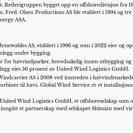
 Rederigruppen bygget opp en offshoredivisjon fra 19
. Fred. Olsen Productions AS ble etablert i 1994 og tre 
Energy ASA.
enewables AS, etablert i 1996 og som i 2022 eier og op
 anlegg under bygging.
ør for havvindparker, hovedsakelig innen utbygging og
llegg eies 50 prosent av United Wind Logistics GmbH.
Windcarrier AS i 2008 ved inntreden i havvindmarkedet
urbiner til havs. Global Wind Service er et installasjon
United Wind Logistics GmbH, et offshoreselskap som ope
et inngått et partnerskap med selskapet Shimizu med vi