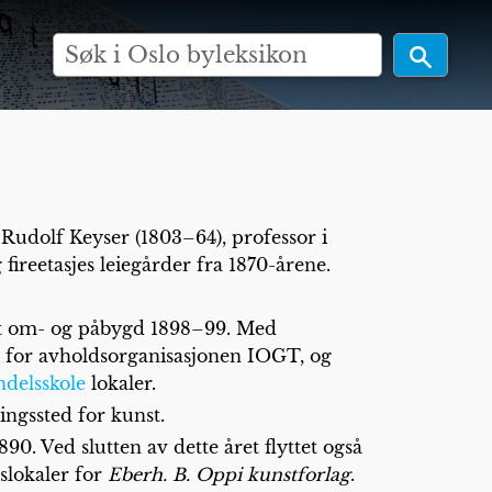
 Rudolf Keyser (1803–64), professor i
 fireetasjes leiegårder fra 1870-årene.
kalt om- og påbygd 1898–99. Med
d for avholdsorganisasjonen IOGT, og
ndelsskole
lokaler.
ingssted for kunst.
90. Ved slutten av dette året flyttet også
slokaler for
Eberh. B. Oppi kunstforlag
.