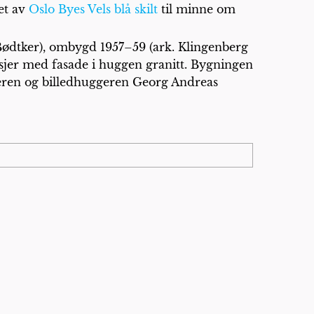
et av
Oslo Byes Vels
blå skilt
til minne om
Bødtker), ombygd 1957–59 (ark. Klingenberg
asjer med fasade i huggen granitt. Bygningen
keren og billedhuggeren Georg Andreas