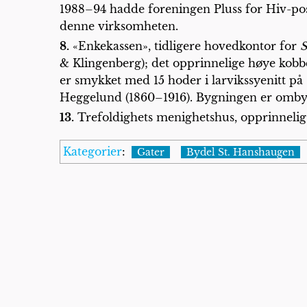
1988–94 hadde foreningen Pluss for Hiv-pos
denne virksomheten.
8.
«Enkekassen», tidligere hovedkontor for
S
& Klingenberg); det opprinnelige høye kobbe
er smykket med 15 hoder i larvikssyenitt p
Heggelund (1860–1916). Bygningen er ombygd 
13.
Trefoldighets menighetshus, opprinnelig 
Kategorier
:
Gater
Bydel St. Hanshaugen