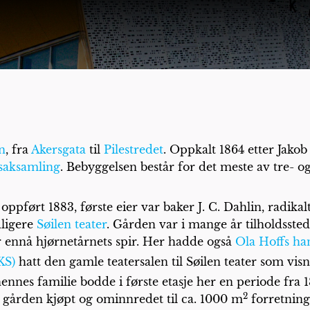
n
, fra
Akersgata
til
Pilestredet
. Oppkalt 1864 etter Jakob
dsaksamling
. Bebyggelsen består for det meste av tre- og
ppført 1883, første eier var baker J. C. Dahlin, radi
dligere
Søilen teater
. Gården var i mange år tilholdsste
r ennå hjørnetårnets spir. Her hadde også
Ola Hoffs ha
KS)
hatt den gamle teatersalen til Søilen teater som visn
nes familie bodde i første etasje her en periode fra 18
2
 gården kjøpt og ominnredet til ca. 1000 m
forretning