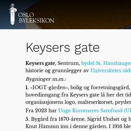
Keysers gate
Keysers gate
, Sentrum,
bydel St. Hanshauge
historie og grunnlegger av
Universitetes ol
Bygninger m.m.:
1.
«IOGT-gården», bolig og forretningsgård, o
hovedinngang fra Keysers gate lå her det ti
organisasjonens logo, malteserkorset, pryde
Fra 2023 har
Unge Kunstneres Samfund (U
5.
Bygård fra 1870-årene. Sigrid Undset og hen
Knut Hamsun inn i denne gården. I 1916 ble