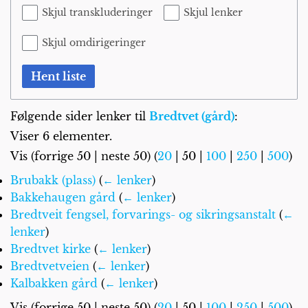
Skjul transkluderinger
Skjul lenker
Skjul omdirigeringer
Hent liste
Følgende sider lenker til
Bredtvet (gård)
:
Viser 6 elementer.
Vis (
forrige 50
|
neste 50
) (
20
|
50
|
100
|
250
|
500
)
Brubakk (plass)
(
← lenker
)
Bakkehaugen gård
(
← lenker
)
Bredtveit fengsel, forvarings- og sikringsanstalt
(
←
lenker
)
Bredtvet kirke
(
← lenker
)
Bredtvetveien
(
← lenker
)
Kalbakken gård
(
← lenker
)
Vis (
forrige 50
|
neste 50
) (
20
|
50
|
100
|
250
|
500
)