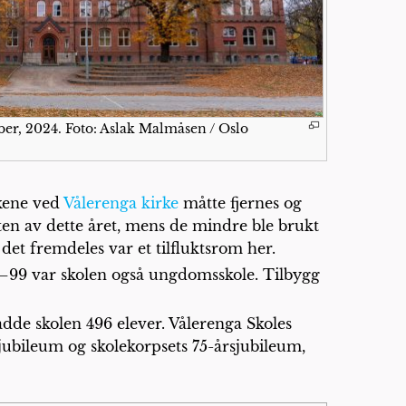
ber, 2024. Foto: Aslak Malmåsen / Oslo
kene ved
Vålerenga kirke
måtte fjernes og
tten av dette året, mens de mindre ble brukt
 det fremdeles var et tilfluktsrom her.
78–99 var skolen også ungdomsskole. Tilbygg
adde skolen 496 elever. Vålerenga Skoles
rsjubileum og skolekorpsets 75-årsjubileum,