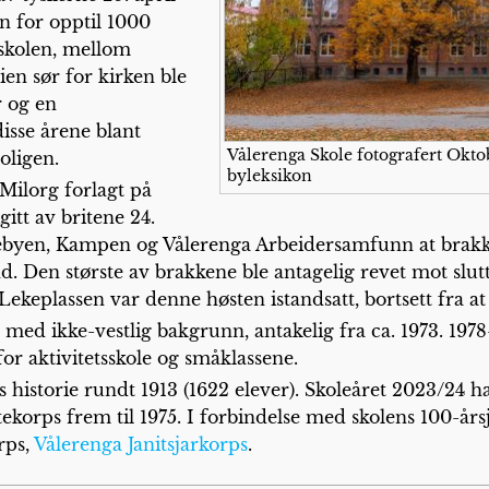
n for opptil 1000
skolen, mellom
en sør for kirken ble
r og en
isse årene blant
Vålerenga Skole fotografert Okto
oligen.
byleksikon
Milorg forlagt på
gitt av britene 24.
lebyen, Kampen og Vålerenga Arbeidersamfunn at brak
nd. Den største av brakkene ble antagelig revet mot slu
 Lekeplassen var denne høsten istandsatt, bortsett fra at
r med ikke-vestlig bakgrunn, antakelig fra ca. 1973. 19
or aktivitetsskole og småklassene.
s historie rundt 1913 (1622 elever). Skoleåret 2023/24 h
ttekorps frem til 1975. I forbindelse med skolens 100-å
orps,
Vålerenga Janitsjarkorps
.