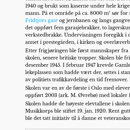
1940 og brukt som kaserne under hele krige
mann. På et område på ca. 8000 m² sør for 
Fridtjovs gate
og jernbanen og langs gangvei
det oppført fem garasjebrakker, to lagersku
verkstedbrakke. Undervisningen foregikk i d
annet i prestegården, i kirken og overlærerb
Etter frigjøringen ble først mannskaper fra 
skolen, senere britiske tropper. Skolen ble fri
desember 1945. I februar 1947 krevde Gam
lekeplassen som hadde vært der, settes i sta
av politiets trafikkavdeling en tid fremover.
Skolen var en av de første i Oslo med eleve
oppført 2003 (ark. M. Øvrebø) med lokaler f
Skolen hadde de høyeste elevtallene i skolen
Musikkorps ble stiftet 19. jan. 1920. Rent gu
ble det tatt initiativ til å danne et veteransk