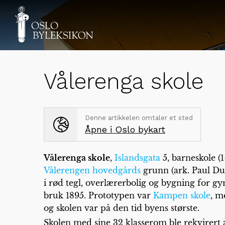
Vålerenga skole
Denne artikkelen omtaler et sted
Åpne i Oslo bykart
Vålerenga skole
,
Islandsgata
5, barneskole (1
Vålerengen hovedgårds
grunn (ark. Paul Du
i rød tegl, overlærerbolig og bygning for gym
bruk 1895. Prototypen var
Kampen skole
, m
og skolen var på den tid byens største.
Skolen med sine 32 klasserom ble rekvirert a