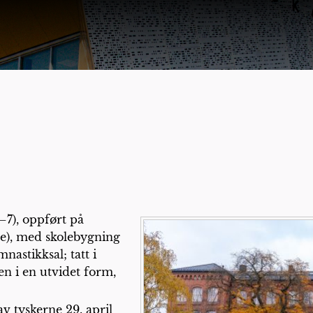
–7), oppført på
e), med skolebygning
nastikksal; tatt i
en i en utvidet form,
v tyskerne 29. april