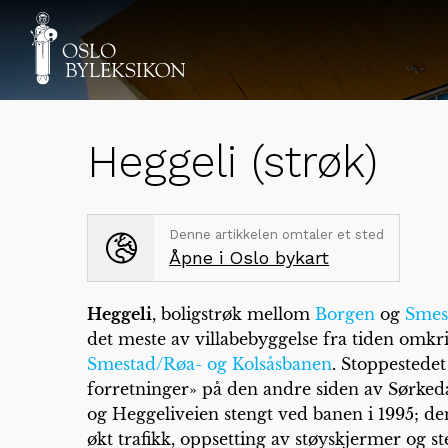
Heggeli (strøk)
Denne artikkelen omtaler et sted
Åpne i Oslo bykart
Heggeli
, boligstrøk mellom
Borgen
og
Smes
det meste av villabebyggelse fra tiden omkri
Smestad/Røa- og Kolsåsbanen
. Stoppestede
forretninger» på den andre siden av Sørkedal
og Heggeliveien stengt ved banen i 1995; de
økt trafikk, oppsetting av støyskjermer og st