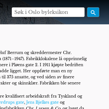
 Oluf Berrum og skreddermester Chr.
 (1871–1947). Fabrikklokalene lå opprinnelig
nere i Pløens gate 2. I 1911 kjøpte bedriften
adde ligget. Her oppførte man en ny
il 375 ansatte, og ved siden av finere
rakter og skinnklær. Fabrikken ble senere
re kvalifisert arbeidskraft fra Tyskland og
erdrups gate
,
Jens Bjelkes gate
og
lipsfabrikken
Chr. Larsen & Co
. og laget da