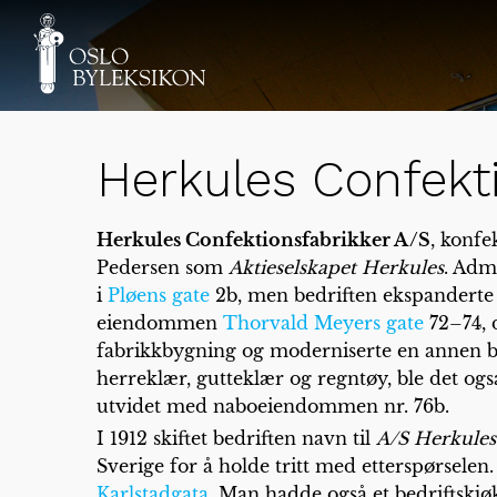
Herkules Confekt
Herkules Confektionsfabrikker A/S
, konfe
Pedersen som
Aktieselskapet Herkules
. Adm
i
Pløens gate
2b, men bedriften ekspanderte r
eiendommen
Thorvald Meyers gate
72–74, 
fabrikkbygning og moderniserte en annen bygn
herreklær, gutteklær og regntøy, ble det og
utvidet med naboeiendommen nr. 76b.
I 1912 skiftet bedriften navn til
A/S Herkules
Sverige for å holde tritt med etterspørselen.
Karlstadgata
. Man hadde også et bedriftskjø