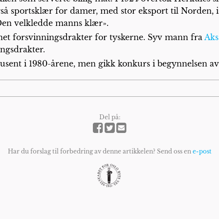
t også sportsklær for damer, med stor eksport til Norden,
«Den velkledde manns klær».
net forsvinningsdrakter for tyskerne. Syv mann fra
Aks
ngsdrakter.
odusent i 1980-årene, men gikk konkurs i begynnelsen av
Del på:
Har du forslag til forbedring av denne artikkelen? Send oss en
e-post