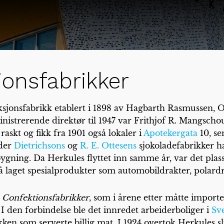
ionsfabrikker
ksjonsfabrikk etablert i 1898 av Hagbarth Rasmussen,
inistrerende direktør til 1947 var Frithjof R. Mangschou
askt og fikk fra 1901 også lokaler i
Apotekergata
10, se
der
Dietrichsons
og
R. E. Ottesens
sjokoladefabrikker h
ing. Da Herkules flyttet inn samme år, var det plass t
så laget spesialprodukter som automobildrakter, polard
 Confektionsfabrikker
, som i årene etter måtte importe
 I den forbindelse ble det innredet arbeiderboliger i
Sv
kken som serverte billig mat. I 1924 overtok Herkules s