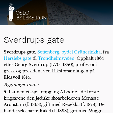
Sverdrups gate
Sverdrups gate,
Sofienberg
,
bydel Grünerløkka
, fra
Herslebs gate
til
Trondheimsveien
. Oppkalt 1864
etter Georg Sverdrup (1770–1850), professor i
gresk og president ved Riksforsamlingen på
Eidsvoll 1814.
Bygninger m.m.:
5.
I annen etasje i oppgang A bodde i de første
krigsårene den jødiske skoarbeideren Menasse
Aronstam (f. 1868), gift med Rebekka (f. 1878). De
hadde seks barn: Rakel (f. 1898), gift med Wiggo