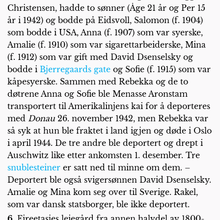
Christensen, hadde to sønner (Åge 21 år og Per 15
år i 1942) og bodde på Eidsvoll, Salomon (f. 1904)
som bodde i USA, Anna (f. 1907) som var syerske,
Amalie (f. 1910) som var sigarettarbeiderske, Mina
(f. 1912) som var gift med David Dsenselsky og
bodde i
Bjerregaards gate
og Sofie (f. 1915) som var
kåpesyerske. Sammen med Rebekka og de to
døtrene Anna og Sofie ble Menasse Aronstam
transportert til Amerikalinjens kai for å deporteres
med
Donau
26. november 1942, men Rebekka var
så syk at hun ble fraktet i land igjen og døde i Oslo
i april 1944. De tre andre ble deportert og drept i
Auschwitz like etter ankomsten 1. desember. Tre
snublesteiner
er satt ned til minne om dem. –
Deportert ble også svigersønnen David Dsenselsky.
Amalie og Mina kom seg over til Sverige. Rakel,
som var dansk statsborger, ble ikke deportert.
6.
Fireetasjes leiegård fra annen halvdel av 1800-