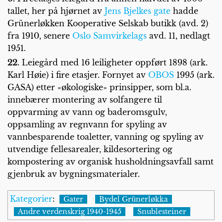
tallet, her på hjørnet av
Jens Bjelkes gate
hadde
Grünerløkken Kooperative Selskab butikk (avd. 2)
fra 1910, senere
Oslo Samvirkelags
avd. 11, nedlagt
1951.
22.
Leiegård med 16 leiligheter oppført 1898 (ark.
Karl Høie) i fire etasjer. Fornyet av
OBOS
1995 (ark.
GASA) etter «økologiske» prinsipper, som bl.a.
innebærer montering av solfangere til
oppvarming av vann og baderomsgulv,
oppsamling av regnvann for spyling av
vannbesparende toaletter, vanning og spyling av
utvendige fellesarealer, kildesortering og
kompostering av organisk husholdningsavfall samt
gjenbruk av bygningsmaterialer.
Kategorier
:
Gater
Bydel Grünerløkka
Andre verdenskrig 1940-1945
Snublesteiner