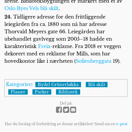
årene. Biblioteksbygningen er markert med et av
Oslo Byes Vels
blå skilt
.
24.
Tidligere adresse for den frittliggende
leiegården fra ca. 1880 som nå har adresse
Thorvald Meyers gate 66. Leiegården har
ubehandlet gavlvegg som 2005–18 hadde en
karakteristisk
Freia
-reklame. Fra 2018 er veggen
dekorert med en reklame for Mills, som har
hovedkontor like i nærheten (
Sofienberggata
19).
Kategorier
:
Bydel Grünerløkka
Blå skilt
Plasser
Parker
Bibliotek
Del på:
Har du forslag til forbedring av denne artikkelen? Send oss en
e-post