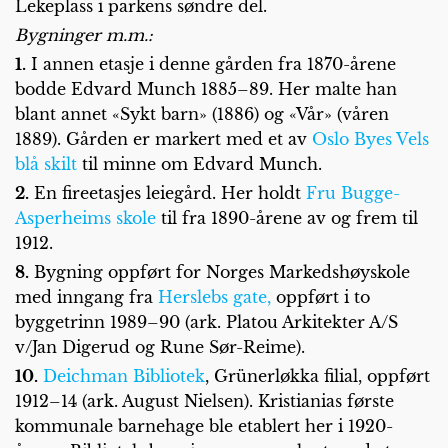
Lekeplass i parkens søndre del.
Bygninger m.m.:
1.
I annen etasje i denne gården fra 1870-årene
bodde Edvard Munch 1885–89. Her malte han
blant annet «Sykt barn» (1886) og «Vår» (våren
1889). Gården er markert med et av
Oslo Byes Vels
blå skilt
til minne om Edvard Munch.
2.
En fireetasjes leiegård. Her holdt
Fru Bugge-
Asperheims skole
til fra 1890-årene av og frem til
1912.
8.
Bygning oppført for Norges Markedshøyskole
med inngang fra
Herslebs gate,
oppført i to
byggetrinn 1989–90 (ark. Platou Arkitekter A/S
v/Jan Digerud og Rune Sør-Reime).
10.
Deichman Bibliotek
, Grünerløkka filial, oppført
1912–14 (ark. August Nielsen). Kristianias første
kommunale barnehage ble etablert her i 1920-