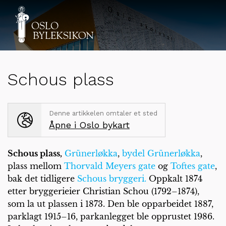
Schous plass
Denne artikkelen omtaler et sted
Åpne i Oslo bykart
Schous plass,
Grünerløkka
,
bydel Grünerløkka
,
plass mellom
Thorvald Meyers gate
og
Toftes gate
,
bak det tidligere
Schous bryggeri.
Oppkalt 1874
etter bryggerieier Christian Schou (1792–1874),
som la ut plassen i 1873. Den ble opparbeidet 1887,
parklagt 1915–16, parkanlegget ble opprustet 1986.