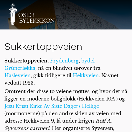
Sukkertoppveien
Sukkertoppveien
,
Frydenberg
,
bydel
Grünerløkka
, nå en blindvei sørover fra
Hasleveien
, gikk tidligere til
Hekkveien
. Navnet
vedtatt 1923.
Omtrent der disse to veiene møttes, og hvor det nå
ligger en moderne boligblokk (Hekkveien 10A ) og
Jesu Kristi Kirke Av Siste Dagers Hellige
(mormonerne) på den andre siden av veien med
adresse Hekkveien 9, lå under krigen
Rolf A.
Syversens gartneri
. Her organiserte Syversen,