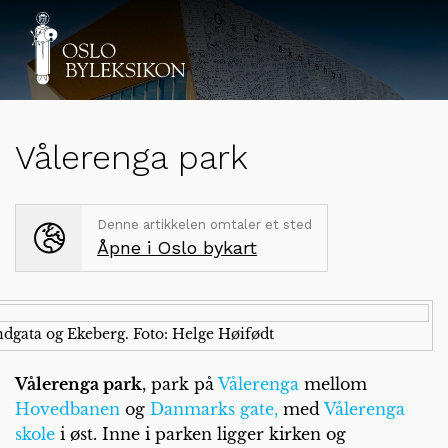
Vålerenga park
Denne artikkelen omtaler et sted
Åpne i Oslo bykart
dgata og Ekeberg. Foto: Helge Høifødt
Vålerenga park
, park på
Vålerenga
mellom
Hovedbanen
og
Danmarks gate,
med
Vålerenga
skole
i øst. Inne i parken ligger kirken og