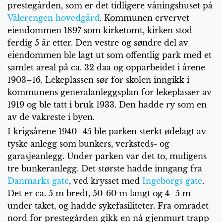
prestegården, som er det tidligere våningshuset på
Vålerengen hovedgård
. Kommunen ervervet
eiendommen 1897 som kirketomt, kirken stod
ferdig 5 år etter. Den vestre og søndre del av
eiendommen ble lagt ut som offentlig park med et
samlet areal på ca. 32 daa og opparbeidet i årene
1903–16. Lekeplassen sør for skolen inngikk i
kommunens generalanleggsplan for lekeplasser av
1919 og ble tatt i bruk 1933. Den hadde ry som en
av de vakreste i byen.
I krigsårene 1940–45 ble parken sterkt ødelagt av
tyske anlegg som bunkers, verksteds- og
garasjeanlegg. Under parken var det to, muligens
tre bunkeranlegg. Det største hadde inngang fra
Danmarks gate
, ved krysset med
Ingeborgs gate
.
Det er ca. 5 m bredt, 50-60 m langt og 4–5 m
under taket, og hadde sykefasiliteter. Fra området
nord for prestegården gikk en nå gjenmurt trapp