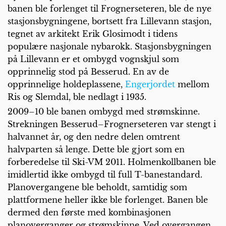
banen ble forlenget til Frognerseteren, ble de nye
stasjonsbygningene, bortsett fra Lillevann stasjon,
tegnet av arkitekt Erik Glosimodt i tidens
populære nasjonale nybarokk. Stasjonsbygningen
på Lillevann er et ombygd vognskjul som
opprinnelig stod på Besserud. En av de
opprinnelige holdeplassene,
Engerjordet
mellom
Ris og Slemdal, ble nedlagt i 1935.
2009–10 ble banen ombygd med strømskinne.
Strekningen Besserud–Frognerseteren var stengt i
halvannet år, og den nedre delen omtrent
halvparten så lenge. Dette ble gjort som en
forberedelse til Ski-VM 2011. Holmenkollbanen ble
imidlertid ikke ombygd til full T-banestandard.
Planovergangene ble beholdt, samtidig som
plattformene heller ikke ble forlenget. Banen ble
dermed den første med kombinasjonen
planoverganger og strømskinne. Ved overgangen