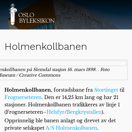
Holmenkollbanen
kollbanen på Slemdal stasjon 16. mars 1898. . Foto
o Museum / Creative Commons
Holmenkollbanen,
forstadsbane fra
Stortinget
til
Frognerseteren
. Den er 14,25 km lang og har 21
stasjoner. Holmenkollbanen trafikkeres av linje 1
(Frognerseteren–
Helsfyr
/
Bergkrystallen
).
Opprinnelig ble banen anlagt og drevet av det
private selskapet
A/S Holmenkolbanen
.