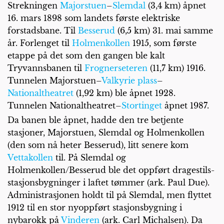
Strekningen
Majorstuen
–
Slemdal
(3,4 km) åpnet
16. mars 1898 som landets første elektriske
forstadsbane. Til
Besserud
(6,5 km) 31. mai samme
år. Forlenget til
Holmenkollen
1915, som første
etappe på det som den gangen ble kalt
Tryvannsbanen til
Frognerseteren
(11,7 km) 1916.
Tunnelen Majorstuen–
Valkyrie plass
–
Nationaltheatret
(1,92 km) ble åpnet 1928.
Tunnelen Nationaltheatret–
Stortinget
åpnet 1987.
Da banen ble åpnet, hadde den tre betjente
stasjoner, Majorstuen, Slemdal og Holmenkollen
(den som nå heter Besserud), litt senere kom
Vettakollen
til. På Slemdal og
Holmenkollen/Besserud ble det oppført dragestils-
stasjonsbygninger i laftet tømmer (ark. Paul Due).
Administrasjonen holdt til på Slemdal, men flyttet
1912 til en stor nyoppført stasjonsbygning i
nybarokk på
Vinderen
(ark. Carl Michalsen). Da