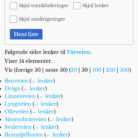
Skjul transkluderinger
Skjul lenker
Skjul omdirigeringer
Hent liste
Følgende sider lenker til
Vårveien
:
Viser 14 elementer.
Vis (
forrige 50
|
neste 50
) (
20
|
50
|
100
|
250
|
500
)
Benveien
(
← lenker
)
Dråga
(
← lenker
)
Linneaveien
(
← lenker
)
Lyngveien
(
← lenker
)
Olleveien
(
← lenker
)
Simensbråtveien
(
← lenker
)
Svaleveien
(
← lenker
)
Brannfjellveien
(
← lenker
)