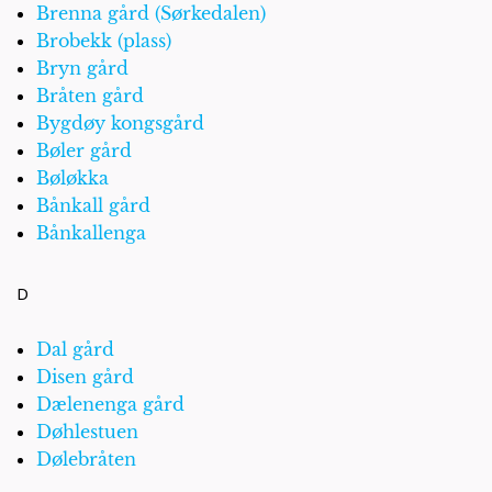
Brenna gård (Sørkedalen)
Brobekk (plass)
Bryn gård
Bråten gård
Bygdøy kongsgård
Bøler gård
Bøløkka
Bånkall gård
Bånkallenga
D
Dal gård
Disen gård
Dælenenga gård
Døhlestuen
Dølebråten